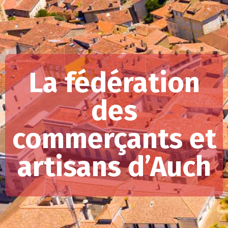
La fédération
des
commerçants et
artisans d’Auch